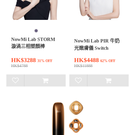
NowMi Lab STORM
NowMi Lab PIR 牛奶
漩渦三相塑顏棒
光嫩膚儀 Switch
HK$3288
HK$4488
31% OFF
62% OFF
HK$4788
HK$11888