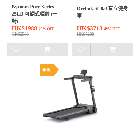
Byzoom Pure Series
Reebok SL8.0 直立健身
25LB 可調式啞鈴 (一
車
對)
HK$1988
HK$3713
23% OFF
49% OFF
HK$2588
HK$7288
預售