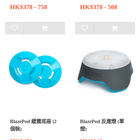
HK$378 - 758
HK$378 - 508
BlazePod 緩震底座 (2
BlazePod 反應燈 (單
個裝)
燈)