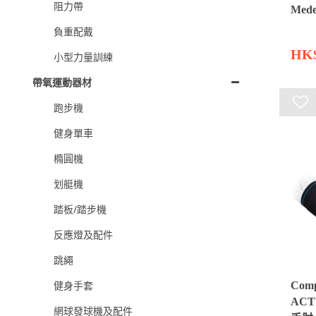
阻力帶
Med
負重配戴
HK$
小型力量訓練
帶氧運動器材
跑步機
健身單車
橢圓機
划艇機
踏板/踏步機
反應燈及配件
跳繩
健身手套
Com
ACT
網球發球機及配件