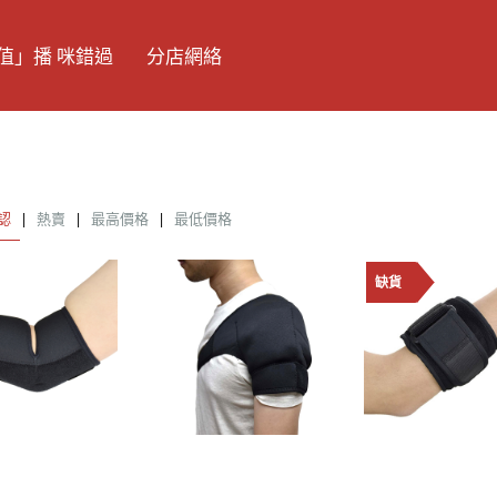
值」播 咪錯過
分店網絡
認
|
熱賣
|
最高價格
|
最低價格
缺貨