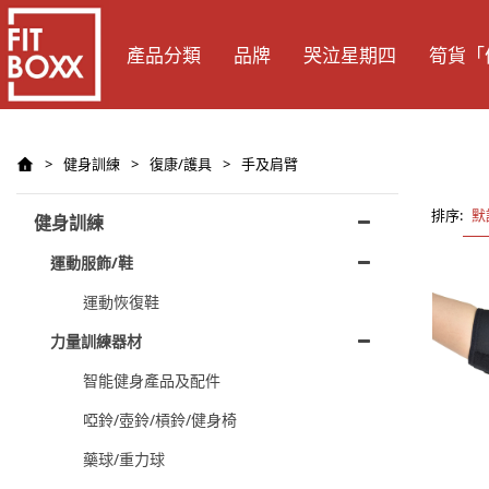
產品分類
品牌
哭泣星期四
筍貨「
>
健身訓練
>
復康/護具
>
手及肩臂
排序:
默
健身訓練
運動服飾/鞋
運動恢復鞋
力量訓練器材
智能健身產品及配件
啞鈴/壺鈴/槓鈴/健身椅
藥球/重力球