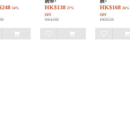
腕帶+
腕+
$248
HK$138
HK$168
14%
27%
26%
OFF
OFF
88
HK$188
HK$228