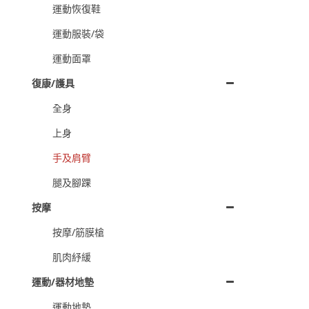
運動恢復鞋
運動服裝/袋
運動面罩
復康/護具
全身
上身
手及肩臂
腿及腳踝
按摩
按摩/筋膜槍
肌肉紓緩
運動/器材地墊
運動地墊