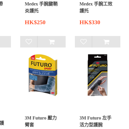
帶
Medex 手腕腱鞘
Medex 手腕工效
炎護托
護托
HK$250
HK$330
3M Futuro 壓力
3M Futuro 左手
效護
臂套
活力型護腕