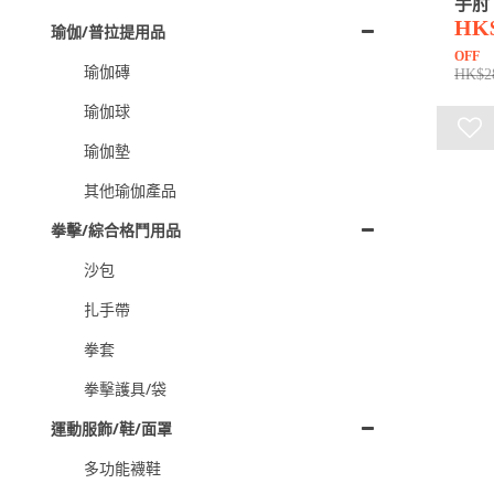
手肘
HK
瑜伽/普拉提用品
OFF
瑜伽磚
HK$2
瑜伽球
瑜伽墊
其他瑜伽產品
拳擊/綜合格鬥用品
沙包
扎手帶
拳套
拳擊護具/袋
運動服飾/鞋/面罩
多功能襪鞋