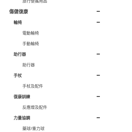
旅行便攜用品
傷健復康
輪椅
電動輪椅
手動輪椅
助行器
助行器
手杖
手杖及配件
復康訓練
反應燈及配件
力量協調
藥球/重力球