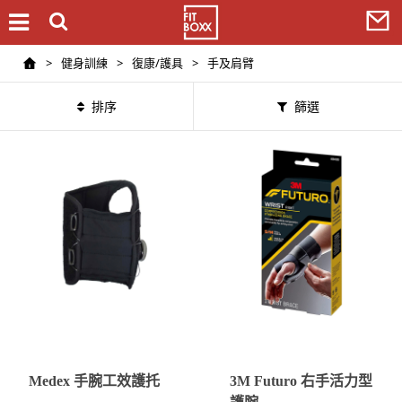
>
健身訓練
>
復康/護具
>
手及肩臂
排序
篩選
Medex 手腕工效護托
3M Futuro 右手活力型