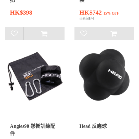
把
裝
HK$398
HK$742
15% OFF
HK$874
Angles90 懸掛訓練配
Head 反應球
件