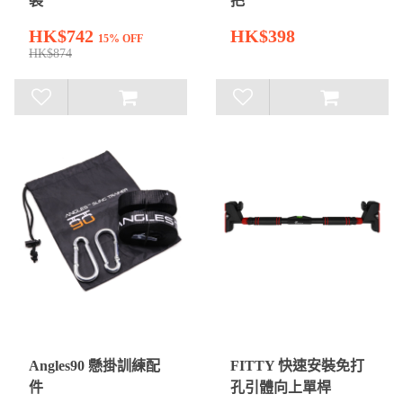
裝
把
HK$742
HK$398
15% OFF
HK$874
Angles90 懸掛訓練配
FITTY 快速安裝免打
件
孔引體向上單桿