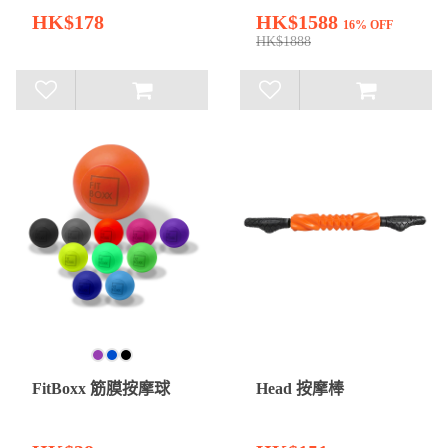
HK$178
HK$1588
16% OFF
HK$1888
FitBoxx 筋膜按摩球
Head 按摩棒