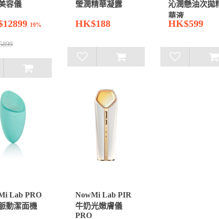
美容儀
瑩潤精華凝露
沁潤懸油次拋
華液
$12899
HK$188
HK$599
19%
5899
Mi Lab PRO
NowMi Lab PIR
脈動潔面機
牛奶光嫩膚儀
PRO