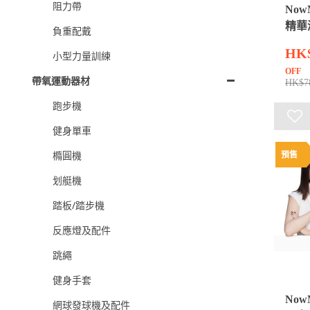
阻力帶
Now
精華液
負重配戴
HK
小型力量訓練
OFF
帶氧運動器材
HK$7
跑步機
健身單車
橢圓機
預售
划艇機
踏板/踏步機
反應燈及配件
跳繩
健身手套
NowM
網球發球機及配件