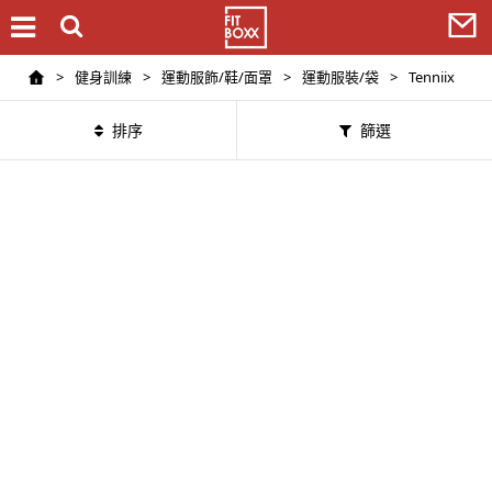
>
健身訓練
>
運動服飾/鞋/面罩
>
運動服裝/袋
>
Tenniix
排序
篩選