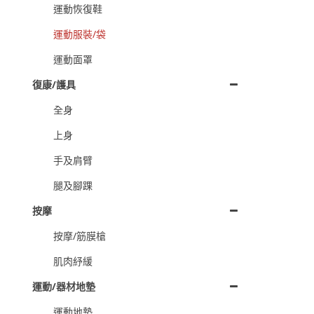
運動恢復鞋
運動服裝/袋
運動面罩
復康/護具
全身
上身
手及肩臂
腿及腳踝
按摩
按摩/筋膜槍
肌肉紓緩
運動/器材地墊
運動地墊