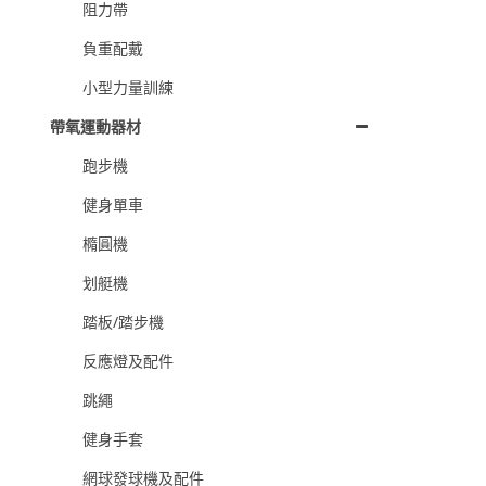
阻力帶
負重配戴
小型力量訓練
帶氧運動器材
跑步機
健身單車
橢圓機
划艇機
踏板/踏步機
反應燈及配件
跳繩
健身手套
網球發球機及配件