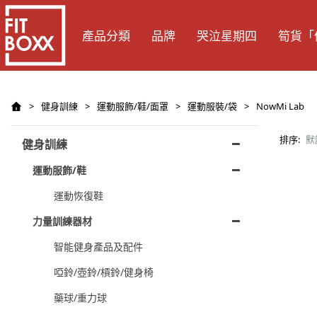
產品分類
品牌
哭泣星期四
筍貨「
>
健身訓練
>
運動服飾/鞋/面罩
>
運動服裝/袋
>
NowMi Lab
排序:
默
健身訓練
運動服飾/鞋
運動恢復鞋
力量訓練器材
智能健身產品及配件
啞鈴/壺鈴/槓鈴/健身椅
藥球/重力球