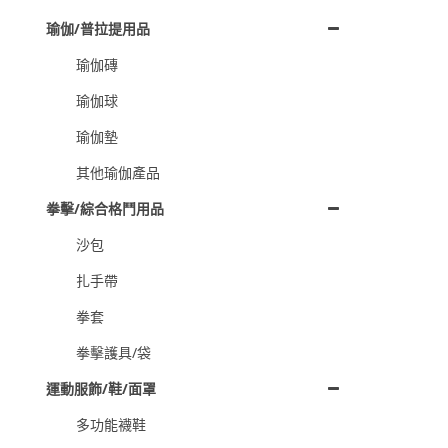
瑜伽/普拉提用品
瑜伽磚
瑜伽球
瑜伽墊
其他瑜伽產品
拳擊/綜合格鬥用品
沙包
扎手帶
拳套
拳擊護具/袋
運動服飾/鞋/面罩
多功能襪鞋