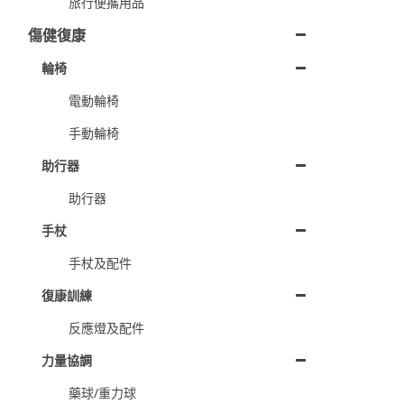
旅行便攜用品
傷健復康
輪椅
電動輪椅
手動輪椅
助行器
助行器
手杖
手杖及配件
復康訓練
反應燈及配件
力量協調
藥球/重力球