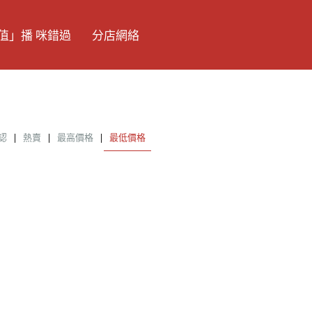
值」播 咪錯過
分店網絡
認
|
熱賣
|
最高價格
|
最低價格