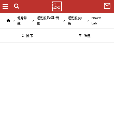
健身訓
運動服飾/鞋/面
運動服裝/
NowMi
>
>
>
>
練
罩
袋
Lab
排序
篩選