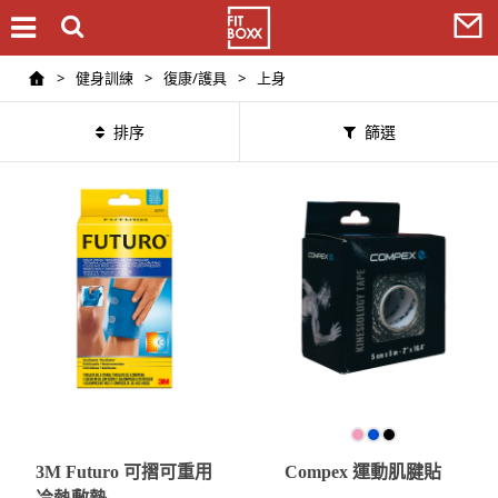
>
健身訓練
>
復康/護具
>
上身
排序
篩選
3M Futuro 可摺可重用
Compex 運動肌腱貼