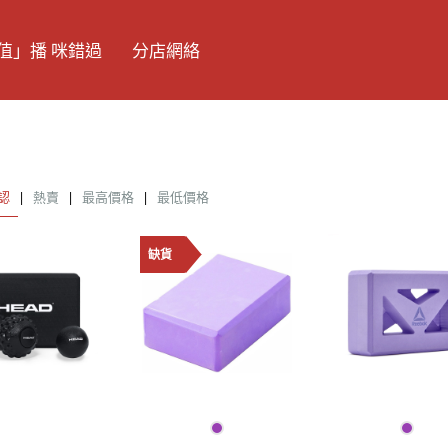
值」播 咪錯過
分店網絡
認
|
熱賣
|
最高價格
|
最低價格
缺貨