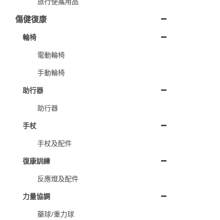
旅行便攜用品
傷健復康
輪椅
電動輪椅
手動輪椅
助行器
助行器
手杖
手杖及配件
復康訓練
反應燈及配件
力量協調
藥球/重力球