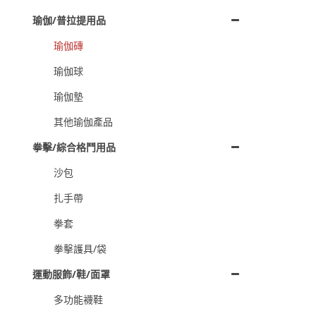
瑜伽/普拉提用品
瑜伽磚
瑜伽球
瑜伽墊
其他瑜伽產品
拳擊/綜合格鬥用品
沙包
扎手帶
拳套
拳擊護具/袋
運動服飾/鞋/面罩
多功能襪鞋