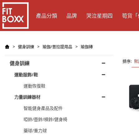
產品分類
品牌
哭泣星期四
筍貨「
>
健身訓練
>
瑜伽/普拉提用品
>
瑜伽磚
排序:
默
健身訓練
運動服飾/鞋
運動恢復鞋
力量訓練器材
智能健身產品及配件
啞鈴/壺鈴/槓鈴/健身椅
藥球/重力球