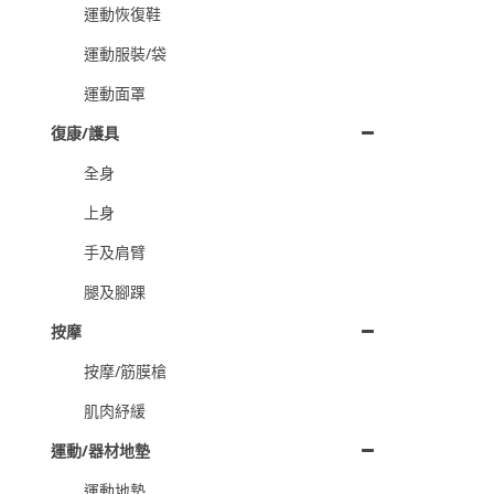
運動恢復鞋
運動服裝/袋
運動面罩
復康/護具
全身
上身
手及肩臂
腿及腳踝
按摩
按摩/筋膜槍
肌肉紓緩
運動/器材地墊
運動地墊