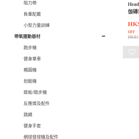
阻力帶
Hea
伽磚
負重配戴
HK
小型力量訓練
OFF
帶氧運動器材
HK$1
跑步機
健身單車
橢圓機
划艇機
踏板/踏步機
反應燈及配件
跳繩
健身手套
網球發球機及配件