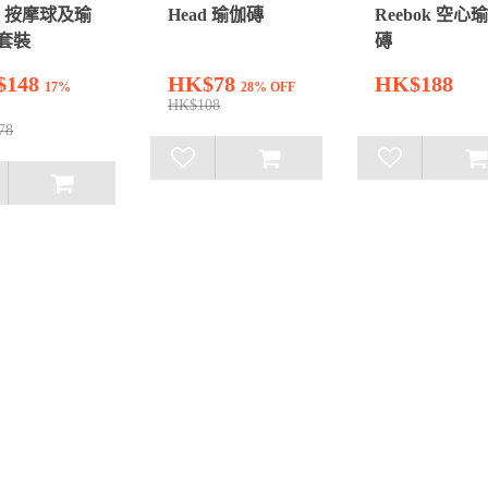
d 按摩球及瑜
Head 瑜伽磚
Reebok 空心
套裝
磚
$148
HK$78
HK$188
17%
28% OFF
HK$108
78