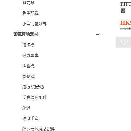
阻力帶
FIT
器
負重配戴
HK
小型力量訓練
HK$1
帶氧運動器材
跑步機
健身單車
橢圓機
划艇機
踏板/踏步機
反應燈及配件
跳繩
健身手套
網球發球機及配件