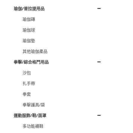
瑜伽/普拉提用品
瑜伽磚
瑜伽球
瑜伽墊
其他瑜伽產品
拳擊/綜合格鬥用品
沙包
扎手帶
拳套
拳擊護具/袋
運動服飾/鞋/面罩
多功能襪鞋