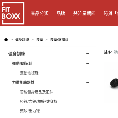
產品分類
品牌
哭泣星期四
筍貨「
>
健身訓練
>
按摩
>
按摩/筋膜槍
排序:
默
健身訓練
運動服飾/鞋
運動恢復鞋
力量訓練器材
智能健身產品及配件
啞鈴/壺鈴/槓鈴/健身椅
藥球/重力球