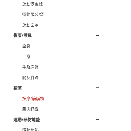
運動恢復鞋
運動服裝/袋
運動面罩
復康/護具
全身
上身
手及肩臂
腿及腳踝
按摩
按摩/筋膜槍
肌肉紓緩
運動/器材地墊
運動地墊