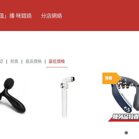
值」播 咪錯過
分店網絡
認
|
熱賣
|
最高價格
|
最低價格
預售