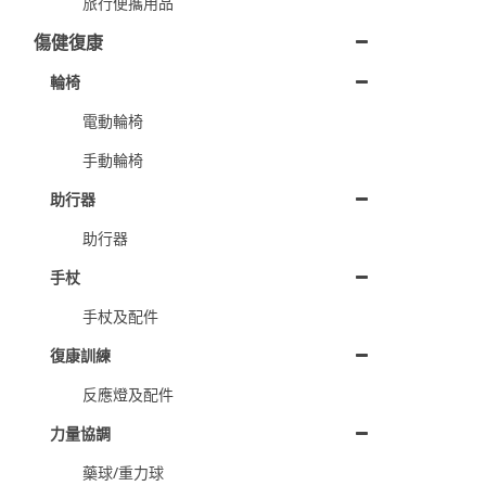
旅行便攜用品
傷健復康
輪椅
電動輪椅
手動輪椅
助行器
助行器
手杖
手杖及配件
復康訓練
反應燈及配件
力量協調
藥球/重力球