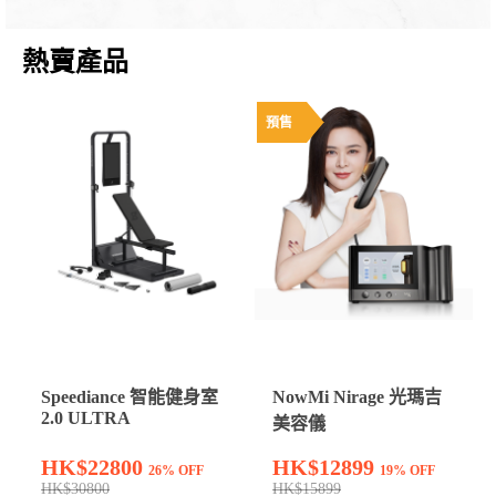
熱賣產品
預售
Speediance 智能健身室
NowMi Nirage 光瑪吉
2.0 ULTRA
美容儀
HK$22800
HK$12899
26% OFF
19% OFF
HK$30800
HK$15899