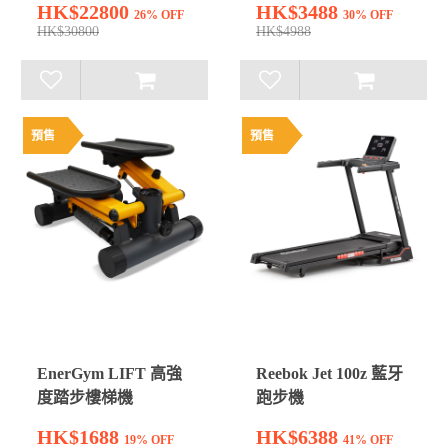
HK$22800
HK$3488
26% OFF
30% OFF
HK$30800
HK$4988
預售
預售
EnerGym LIFT 高強
Reebok Jet 100z 藍牙
度踏步樓梯機
跑步機
HK$1688
HK$6388
19% OFF
41% OFF