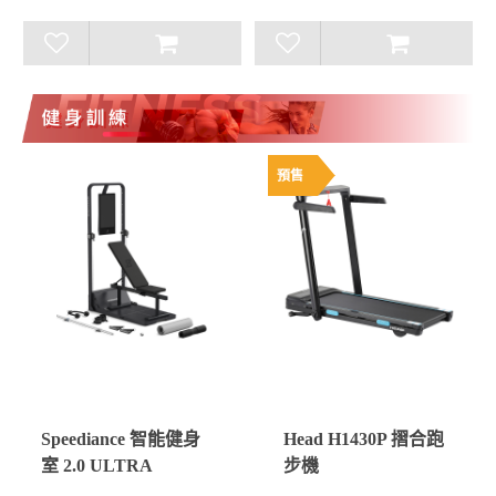
預售
Speediance 智能健身
Head H1430P 摺合跑
室 2.0 ULTRA
步機