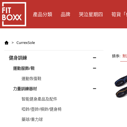
產品分類
品牌
哭泣星期四
筍貨「
>
CurrexSole
排序:
默
健身訓練
運動服飾/鞋
運動恢復鞋
力量訓練器材
智能健身產品及配件
啞鈴/壺鈴/槓鈴/健身椅
藥球/重力球