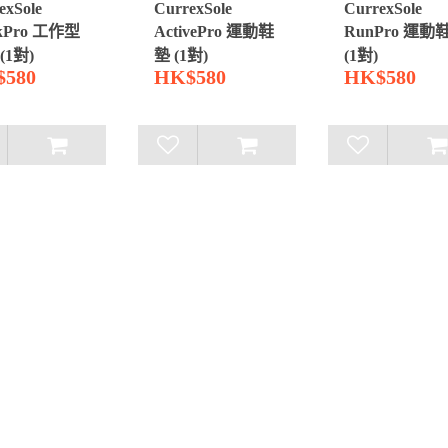
exSole
CurrexSole
CurrexSole
kPro 工作型
ActivePro 運動鞋
RunPro 運動
(1對)
墊 (1對)
(1對)
580
HK$580
HK$580