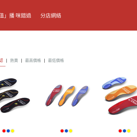
值」播 咪錯過
分店網絡
認
|
熱賣
|
最高價格
|
最低價格