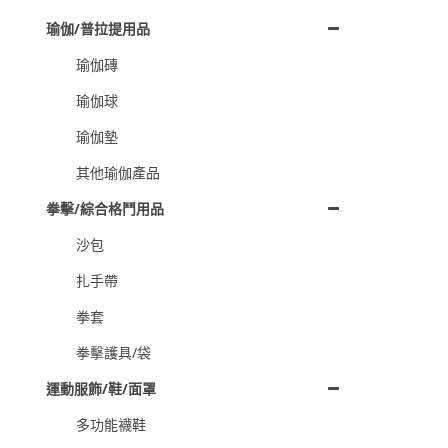
瑜伽/普拉提用品
瑜伽磚
瑜伽球
瑜伽墊
其他瑜伽產品
拳擊/綜合格鬥用品
沙包
扎手帶
拳套
拳擊護具/袋
運動服飾/鞋/面罩
多功能襪鞋