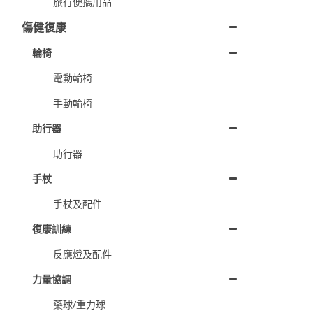
旅行便攜用品
傷健復康
輪椅
電動輪椅
手動輪椅
助行器
助行器
手杖
手杖及配件
復康訓練
反應燈及配件
力量協調
藥球/重力球