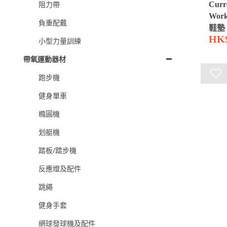
阻力帶
Curr
Wor
負重配戴
鞋墊 
HK$
小型力量訓練
帶氧運動器材
跑步機
健身單車
橢圓機
划艇機
踏板/踏步機
反應燈及配件
跳繩
健身手套
網球發球機及配件