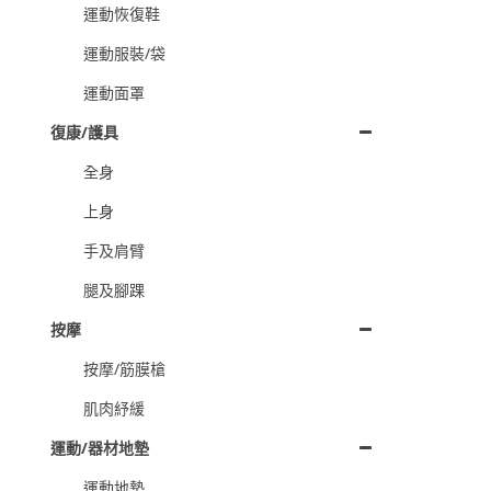
運動恢復鞋
運動服裝/袋
運動面罩
復康/護具
全身
上身
手及肩臂
腿及腳踝
按摩
按摩/筋膜槍
肌肉紓緩
運動/器材地墊
運動地墊