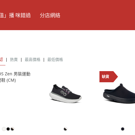
值」播 咪錯過
分店網絡
認
|
熱賣
|
最高價格
|
最低價格
缺貨