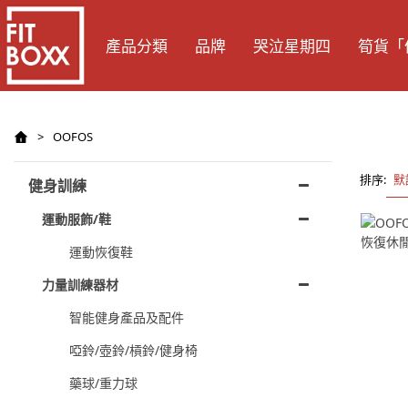
產品分類
品牌
哭泣星期四
筍貨「
>
OOFOS
排序:
默
健身訓練
運動服飾/鞋
運動恢復鞋
力量訓練器材
智能健身產品及配件
啞鈴/壺鈴/槓鈴/健身椅
藥球/重力球