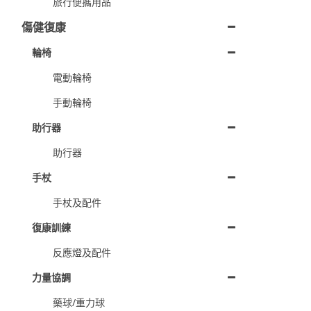
旅行便攜用品
傷健復康
輪椅
電動輪椅
手動輪椅
助行器
助行器
手杖
手杖及配件
復康訓練
反應燈及配件
力量協調
藥球/重力球