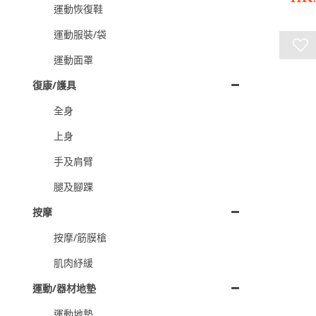
運動恢復鞋
運動服裝/袋
運動面罩
復康/護具
全身
上身
手及肩臂
腿及腳踝
按摩
按摩/筋膜槍
肌肉紓緩
運動/器材地墊
運動地墊