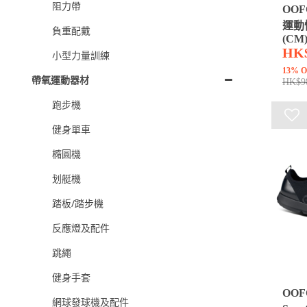
阻力帶
OOF
運動
負重配戴
(CM
HK$
小型力量訓練
13% O
帶氧運動器材
HK$9
跑步機
健身單車
橢圓機
划艇機
踏板/踏步機
反應燈及配件
跳繩
健身手套
OOF
網球發球機及配件