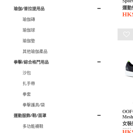
Spor
運動
瑜伽/普拉提用品
HK$
瑜伽磚
瑜伽球
瑜伽墊
其他瑜伽產品
拳擊/綜合格鬥用品
沙包
扎手帶
拳套
拳擊護具/袋
OOF
運動服飾/鞋/面罩
Mesh
女裝
多功能襪鞋
閒鞋
HK$