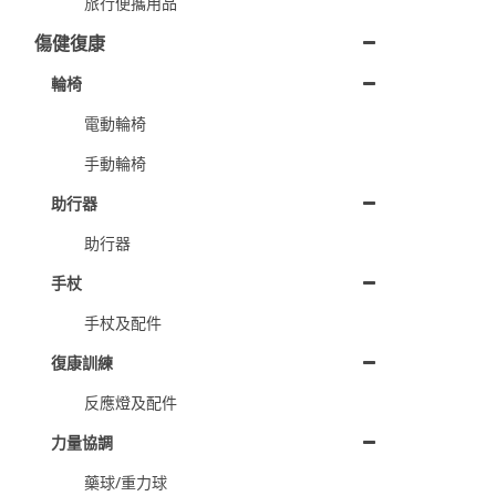
旅行便攜用品
傷健復康
輪椅
電動輪椅
手動輪椅
助行器
助行器
手杖
手杖及配件
復康訓練
反應燈及配件
力量協調
藥球/重力球