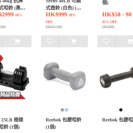
es 46kg 抗摔
Series 40LB 可調
個)
式啞鈴 (黑色)
式壺鈴 (白色) (1
$2999
HK$999
HK$58 - 98
個)
16%
28%
OFF
41% OFF
588
HK$1388
HK$98
d 25LB 極速
Reebok 包膠啞鈴
Reebok 包膠
鈴 (1個)
(1個)