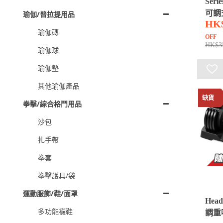
Seri
可調
瑜伽/普拉提用品
HK
(1個)
瑜伽磚
OFF
HK$3
瑜伽球
瑜伽墊
其他瑜伽產品
缺貨
拳擊/綜合格鬥用品
沙包
扎手帶
拳套
拳擊護具/袋
運動服飾/鞋/面罩
Hea
多功能襪鞋
調重啞