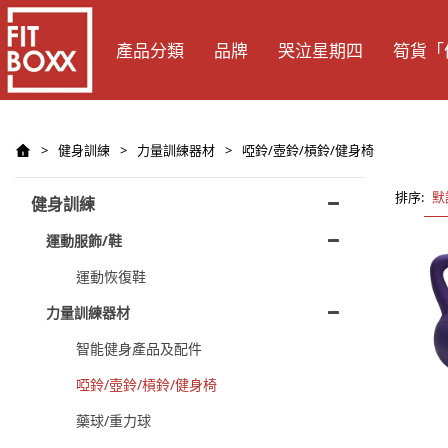
產品分類
品牌
哭泣星期四
筍貨「
>
健身訓練
>
力量訓練器材
>
啞鈴/壺鈴/槓鈴/健身椅
排序:
默
健身訓練
運動服飾/鞋
運動恢復鞋
力量訓練器材
智能健身產品及配件
啞鈴/壺鈴/槓鈴/健身椅
藥球/重力球