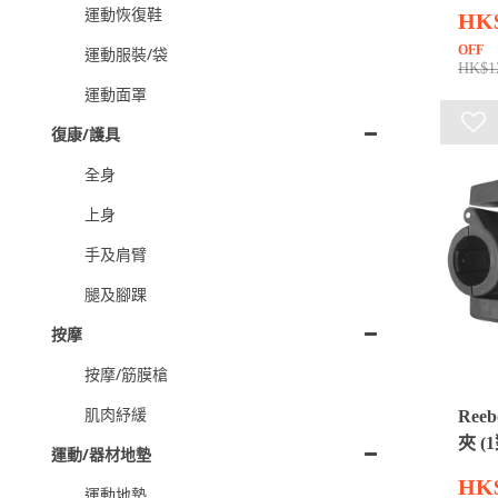
運動恢復鞋
HK
OFF
運動服裝/袋
HK$1
運動面罩
復康/護具
全身
上身
手及肩臂
腿及腳踝
按摩
按摩/筋膜槍
肌肉紓緩
Ree
夾 (1
運動/器材地墊
HK$
運動地墊