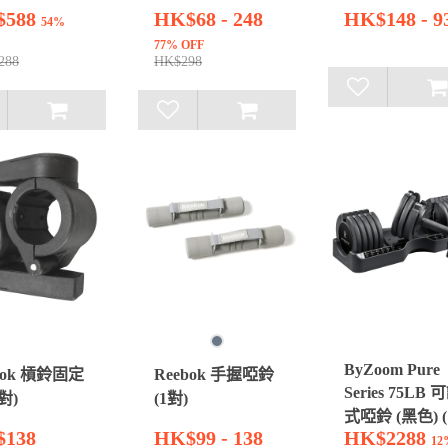
$588
HK$68 - 248
HK$148 - 9
54%
77% OFF
288
HK$298
ByZoom Pure
bok 槓鈴固定
Reebok 手握啞鈴
Series 75LB 
對)
(1對)
式啞鈴 (黑色) (
138
HK$99 - 138
HK$2288
個)
12