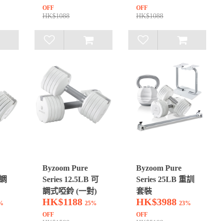
OFF
OFF
HK$1088
HK$1088
Byzoom Pure
Byzoom Pure
可調
Series 12.5LB 可
Series 25LB 重訓
調式啞鈴 (一對)
套裝
HK$1188
HK$3988
%
25%
23%
OFF
OFF