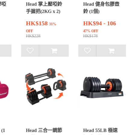
膠啞
Head 掌上壓啞鈴
Head 健身包膠壺
手握把(2KG x 2)
鈴 (1個)
HK$158
HK$94 - 106
31%
OFF
47% OFF
HK$228
HK$178
(1
Head 三合一調節
Head 55LB 極速