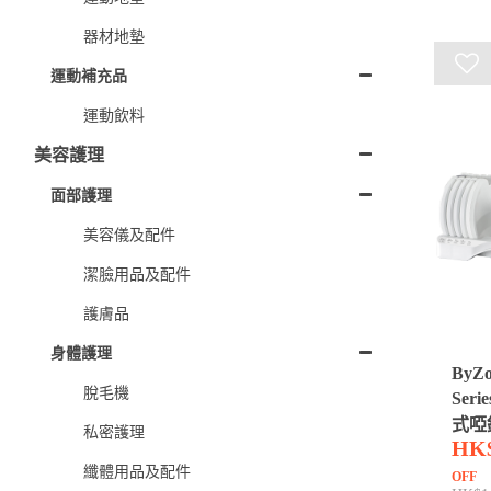
器材地墊
運動補充品
運動飲料
美容護理
面部護理
美容儀及配件
潔臉用品及配件
護膚品
身體護理
ByZo
脫毛機
Seri
式啞鈴
私密護理
HK
個)
纖體用品及配件
OFF