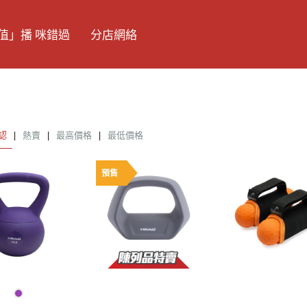
值」播 咪錯過
分店網絡
認
|
熱賣
|
最高價格
|
最低價格
預售