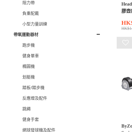
阻力帶
Hea
膠壺鈴
負重配戴
HK
小型力量訓練
HK$1
帶氧運動器材
跑步機
健身單車
橢圓機
划艇機
踏板/踏步機
反應燈及配件
跳繩
健身手套
ByZo
網球發球機及配件