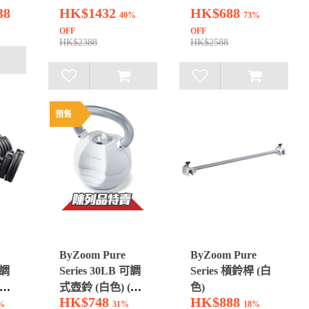
38
HK$1432
HK$688
40%
73%
OFF
OFF
HK$2388
HK$2588
預售
ByZoom Pure
ByZoom Pure
可調
Series 30LB 可調
Series 槓鈴桿 (白
1
式壺鈴 (白色) (1
色)
HK$748
HK$888
個)
%
31%
18%