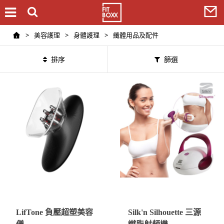
>
美容護理
>
身體護理
>
纖體用品及配件
排序
篩選
LifTone 負壓超塑美容
Silk'n Silhouette 三源