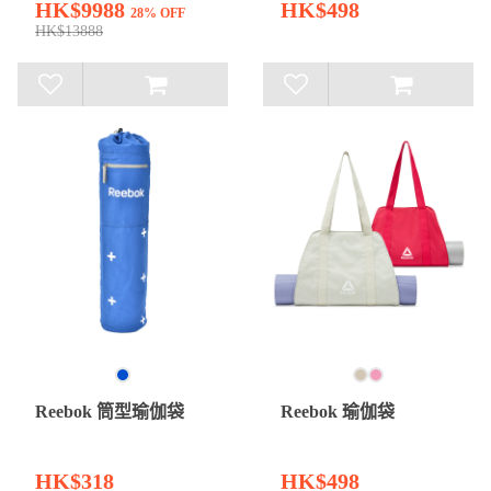
HK$9988
HK$498
28% OFF
HK$13888
Reebok 筒型瑜伽袋
Reebok 瑜伽袋
HK$318
HK$498