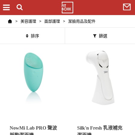
>
美容護理
>
面部護理
>
潔臉用品及配件
排序
篩選
NowMi Lab PRO 聲波
Silk'n Fresh 乳液補充