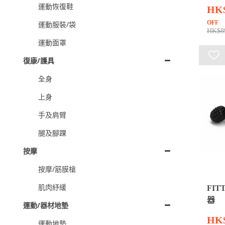
運動恢復鞋
HK
OFF
運動服裝/袋
HK$8
運動面罩
復康/護具
全身
上身
手及肩臂
腿及腳踝
按摩
按摩/筋膜槍
肌肉紓緩
FIT
器
運動/器材地墊
HK
運動地墊