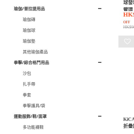
球發
瑜伽/普拉提用品
臂環
HK
瑜伽磚
OFF
HK$9
瑜伽球
瑜伽墊
其他瑜伽產品
拳擊/綜合格鬥用品
沙包
扎手帶
拳套
拳擊護具/袋
運動服飾/鞋/面罩
KiCA
折疊
多功能襪鞋