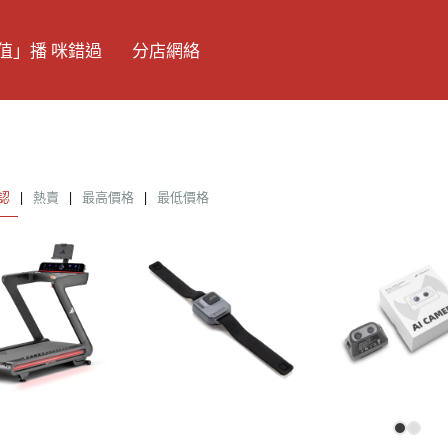
值」播 咪錯過
分店網絡
認
|
熱賣
|
最高價格
|
最低價格