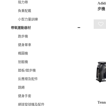
阻力帶
Adid
步機
負重配戴
小型力量訓練
帶氧運動器材
跑步機
健身單車
橢圓機
划艇機
踏板/踏步機
反應燈及配件
跳繩
健身手套
Tenn
網球發球機及配件