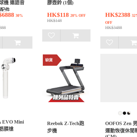
球機 連語音
膠壺鈴 (1個)
 配件
$6888
HK$118
HK$2388
30%
20% OFF
32
HK$148
OFF
888
HK$3488
缺貨
 EVO Mini
Reebok Z-Tech跑
OOFOS Zen 
筋膜槍
步機
運動恢復休閒
(CM)