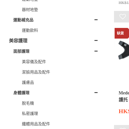
HK$1
器材地墊
運動補充品
運動飲料
缺貨
美容護理
面部護理
美容儀及配件
潔臉用品及配件
護膚品
身體護理
Med
護托
脫毛機
HK$
私密護理
纖體用品及配件