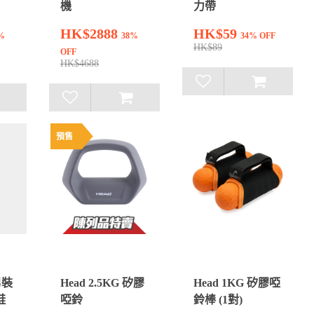
機
力帶
HK$2888
HK$59
%
38%
34% OFF
HK$89
OFF
HK$4688
預售
男裝
Head 2.5KG 矽膠
Head 1KG 矽膠啞
鞋
啞鈴
鈴棒 (1對)