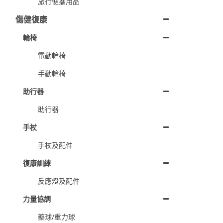
旅行便攜用品
傷健復康
輪椅
電動輪椅
手動輪椅
助行器
助行器
手杖
手杖及配件
復康訓練
反應燈及配件
力量協調
藥球/重力球