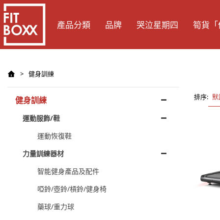
產品分類
品牌
哭泣星期四
筍貨「
>
健身訓練
排序:
默
健身訓練
運動服飾/鞋
運動恢復鞋
力量訓練器材
智能健身產品及配件
啞鈴/壺鈴/槓鈴/健身椅
藥球/重力球