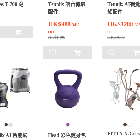
as T-700 跑
Tenniix 語音臂環
Tenniix AI視
配件
組配件
HK$988
HK$3288
34%
30
OFF
OFF
HK$1488
HK$4688
FITTY X-Cros
iix AI 智能網
Head 彩色健身包