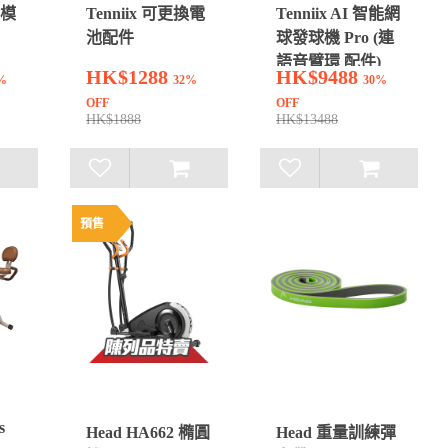
覺模
Tenniix 可更換電
Tenniix AI 智能網
池配件
球發球機 Pro (連
語音臂環 配件)
HK$1288
HK$9488
%
32%
30%
OFF
OFF
HK$1888
HK$13488
預售
s
Head HA662 橢圓
Head 重量訓練彈