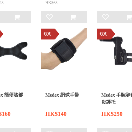
28
HK$68
缺貨
缺貨
ex 簡便膝部
Medex 網球手帶
Medex 手腕腱
炎護托
160
HK$140
HK$250