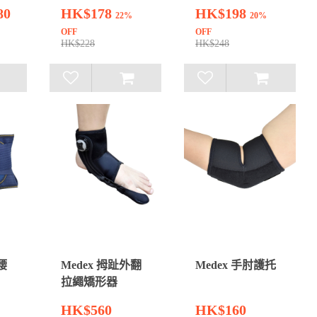
80
HK$178
HK$198
22%
20%
OFF
OFF
HK$228
HK$248
腰
Medex 拇趾外翻
Medex 手肘護托
拉繩矯形器
HK$560
HK$160