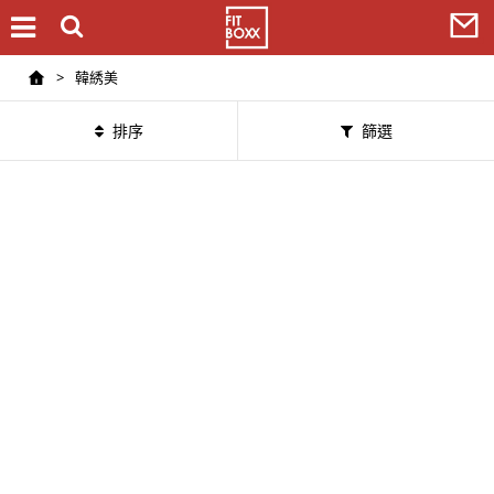
>
韓綉美
排序
篩選