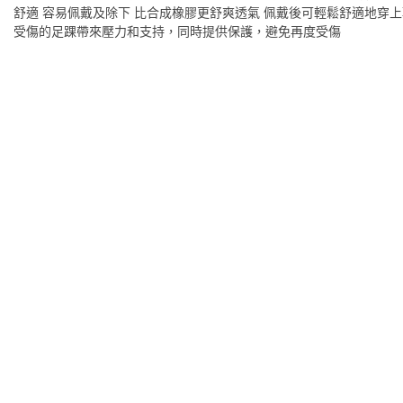
舒適 容易佩戴及除下 比合成橡膠更舒爽透氣 佩戴後可輕鬆舒適地穿上
受傷的足踝帶來壓力和支持，同時提供保護，避免再度受傷