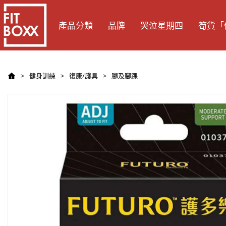
產品分類
品牌
哭泣星期四
筍貨「
健身訓練
復康/護具
腿及腳踝
>
>
>