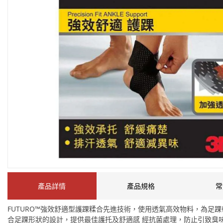
產品詳情
產品規格
常
FUTURO™強效舒適型護踝糅合先進技術，使用透氣高效物料，為足
合足踝形狀的設計，提供最佳護托及舒適感 經抗菌處理，防止引致臭