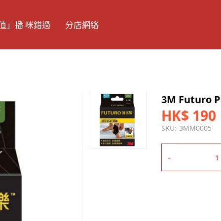
值」播 咪錯過
分店網絡
3M Futuro 
HK$ 190
SKU:
3MM0005
-