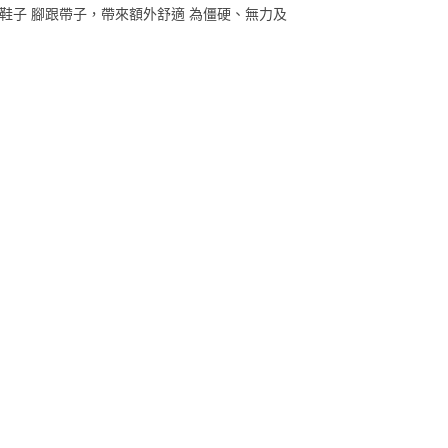
鞋子 腳跟帶子，帶來額外舒適 為僵硬、無力及