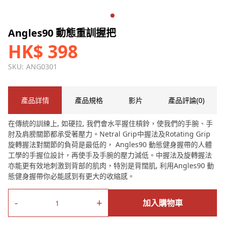
Angles90 動態重訓握把
HK$ 398
SKU:
ANG0301
產品詳情
產品規格
影片
產品評論(0)
在傳統的訓練上, 如硬拉, 我們會水平握住槓鈴，使我們的手腕、手
肘及肩膀關節都承受著壓力。Netral Grip中握法及Rotating Grip
旋轉握法對關節的負荷是最低的， Angles90 動態健身握帶的人體
工學的手握位設計，再使手及手腕的壓力減低。中握法及旋轉握法
亦能更有效地刺激到背部的肌肉，特別是背闊肌, 利用Angles90 動
態健身握帶你必能感到有更大的收縮感。
-
+
加入購物車