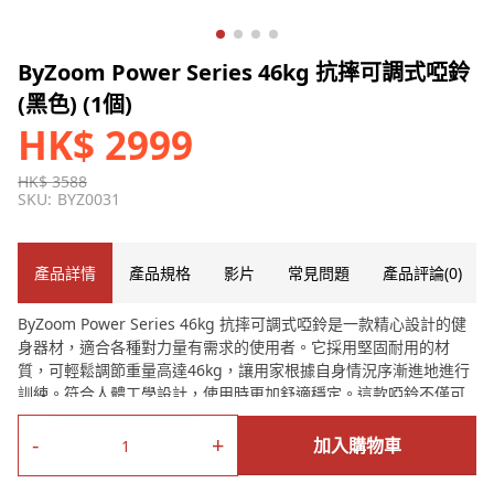
ByZoom Power Series 46kg 抗摔可調式啞鈴
(黑色) (1個)
HK$ 2999
HK$ 3588
SKU:
BYZ0031
產品詳情
產品規格
影片
常見問題
產品評論(0)
ByZoom Power Series 46kg 抗摔可調式啞鈴是一款精心設計的健
身器材，適合各種對力量有需求的使用者。它採用堅固耐用的材
質，可輕鬆調節重量高達46kg，讓用家根據自身情況序漸進地進行
訓練。符合人體工學設計，使用時更加舒適穩定。這款啞鈴不僅可
以鍛煉上肢肌群，還能有效鍛煉核心和下肢肌群，助您實現健康、
強壯的目標。
-
+
加入購物車