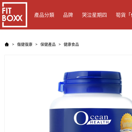
產品分類
品牌
哭泣星期四
筍貨「
傷健復康
保健產品
健康食品
>
>
>