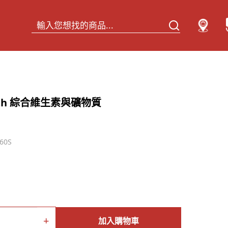
alth 綜合維生素與礦物質
60S
+
加入購物車