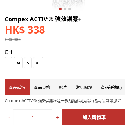
Compex ACTIV’® 強效護膝+
HK$ 338
HK$ 388
尺寸
L
M
S
XL
產品詳情
產品規格
影片
常見問題
產品評論(0)
Compex ACTIV’® 強效護膝+是一款經過精心設計的高品質護膝產
品。它採用創新材料和設計，提供卓越的穩定性和舒適性。這款護
膝產品適用於各種運動和活動，包括跑步、籃球、足球等。它能減
-
+
加入購物車
輕膝蓋的壓力，減少疼痛和不適感，同時提供適度的壓力和支撐，
有助於快速康復和預防進一步的傷害。無論您是專業運動員還是運