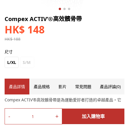
Compex ACTIV’®高效髕骨帶
HK$ 148
HK$ 188
尺寸
L/XL
S/M
產品詳情
產品規格
影片
常見問題
產品評論(0)
Compex ACTIV’®高效髕骨帶是為運動愛好者打造的卓越產品。它
提供中等程度的髕骨壓力和支撐，適合各種運動需求。這款髕骨帶
採用創新材料和設計，提供出色的穩定性和舒適性。不論您是跑
-
+
加入購物車
步、籃球還是其他運動，它能減輕髕骨壓力、減少疼痛和不適感，
同時提供適度的壓力和支撐，有助於快速康復和預防進一步的傷