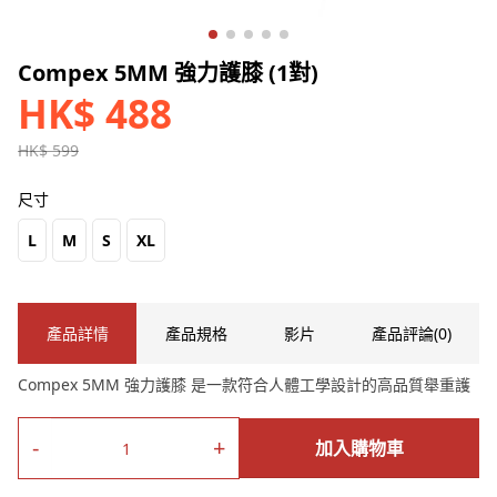
Compex 5MM 強力護膝 (1對)
HK$ 488
HK$ 599
尺寸
L
M
S
XL
產品詳情
產品規格
影片
產品評論(0)
Compex 5MM 強力護膝 是一款符合人體工學設計的高品質舉重護
膝，採用透氣及5 mm 穿孔氯丁橡膠物料，大大提高了舒適度。它
用於膝關節支撐、壓迫、穩定、一般膝關節疼痛、輕微拉傷和扭
-
+
加入購物車
傷，能減輕膝蓋的壓力，減少疼痛和不適感，同時提供適度的壓力
和支撐，有助於快速康復和預防進一步的傷害。