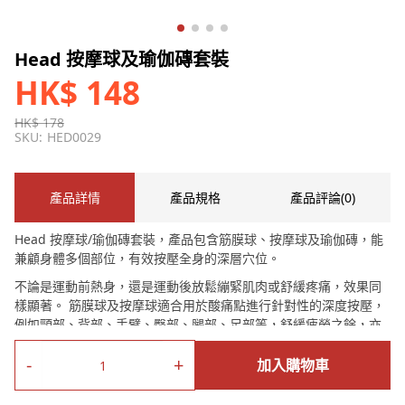
Head 按摩球及瑜伽磚套裝
HK$ 148
HK$ 178
SKU:
HED0029
產品詳情
產品規格
產品評論(0)
Head 按摩球/瑜伽磚套裝，產品包含筋膜球、按摩球及瑜伽磚，能
兼顧身體多個部位，有效按壓全身的深層穴位。
不論是運動前熱身，還是運動後放鬆繃緊肌肉或舒緩疼痛，效果同
樣顯著。 筋膜球及按摩球適合用於酸痛點進行針對性的深度按壓，
例如頸部、背部、手臂、臀部、腿部、足部等，舒緩疲勞之餘，亦
能加速血液循環，讓身心得到放鬆。
-
+
加入購物車
瑜伽磚則是進行瑜伽動作的輔助品，能幫助調整姿勢，保持平衡，
亦有助運動後伸展全身，防止拉傷肌肉。通過重點按摩，能疏通經