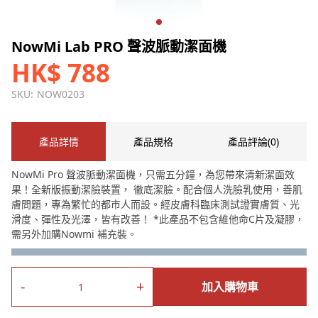
NowMi Lab PRO 聲波脈動潔面機
HK$ 788
SKU:
NOW0203
產品詳情
產品規格
產品評論(0)
NowMi Pro 聲波脈動潔面機，只需五分鐘，為您帶來清新潔面效
果！全新版振動潔臉裝置， 徹底潔臉。配合個人洗臉乳使用，善肌
膚問題，專為繁忙的都市人而設。經皮膚科臨床測試證實膚質、光
滑度、彈性及光澤，皆有改善！ *此產品不包含維他命C片及凝膠，
需另外加購Nowmi 補充裝。
-
+
加入購物車