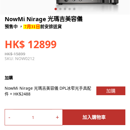
NowMi Nirage 光瑪吉美容儀
預售中
，
7
月31
日
前安排送貨
HK$ 12899
HK$ 15899
SKU:
NOW0212
加購
NowMi Nirage 光瑪吉美容儀 DPL冰窄光手具配
加購
件 + HK$2488
NowMi Lab 保濕瑩潤精華凝露 尺寸: 100ML +
加購
HK$94
-
+
加入購物車
Silk'n Flash & Go Luxx 400K 宅光脫毛機 +
加購