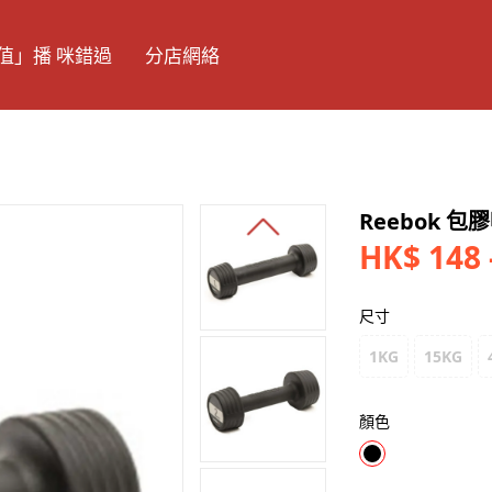
值」播 咪錯過
分店網絡
Reebok 包
HK$ 148 
尺寸
1KG
15KG
顏色