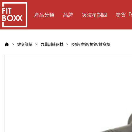
產品分類
品牌
哭泣星期四
筍貨「
健身訓練
力量訓練器材
啞鈴/壺鈴/槓鈴/健身椅
>
>
>