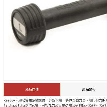
產品詳情
產品規格
Reebok包膠啞鈴由鑄鐵製成，外殼耐用，是你增強力量、肌肉耐力的多
12.5kg及15kg以供選擇，可按能力及目標選擇合適的個人啞鈴。 