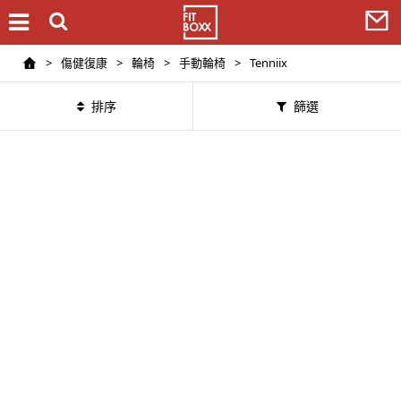
>
傷健復康
>
輪椅
>
手動輪椅
>
Tenniix
排序
篩選