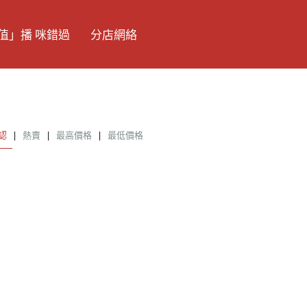
值」播 咪錯過
分店網絡
認
|
熱賣
|
最高價格
|
最低價格