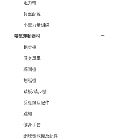
阻力帶
負重配戴
小型力量訓練
帶氧運動器材
跑步機
健身單車
橢圓機
划艇機
踏板/踏步機
反應燈及配件
跳繩
健身手套
網球發球機及配件