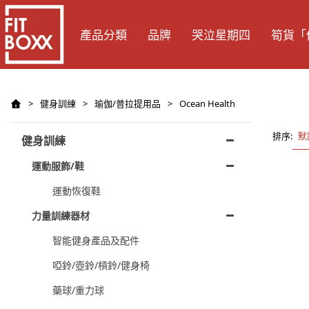
產品分類
品牌
哭泣星期四
筍貨「
>
健身訓練
>
瑜伽/普拉提用品
>
Ocean Health
排序:
默
健身訓練
運動服飾/鞋
運動恢復鞋
力量訓練器材
智能健身產品及配件
啞鈴/壺鈴/槓鈴/健身椅
藥球/重力球