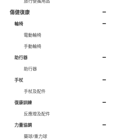
旅行便攜用品
傷健復康
輪椅
電動輪椅
手動輪椅
助行器
助行器
手杖
手杖及配件
復康訓練
反應燈及配件
力量協調
藥球/重力球