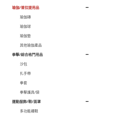
瑜伽/普拉提用品
瑜伽磚
瑜伽球
瑜伽墊
其他瑜伽產品
拳擊/綜合格鬥用品
沙包
扎手帶
拳套
拳擊護具/袋
運動服飾/鞋/面罩
多功能襪鞋