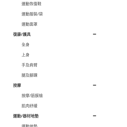
運動恢復鞋
運動服裝/袋
運動面罩
復康/護具
全身
上身
手及肩臂
腿及腳踝
按摩
按摩/筋膜槍
肌肉紓緩
運動/器材地墊
運動地墊