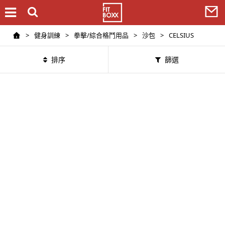
>
健身訓練
>
拳擊/綜合格鬥用品
>
沙包
>
CELSIUS
排序
篩選