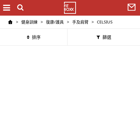
>
健身訓練
>
復康/護具
>
手及肩臂
>
CELSIUS
排序
篩選