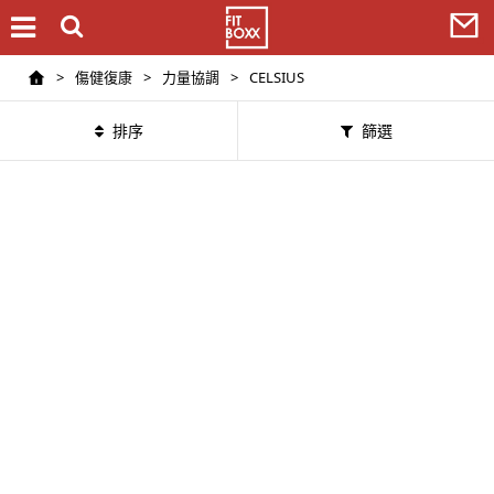
>
傷健復康
>
力量協調
>
CELSIUS
排序
篩選