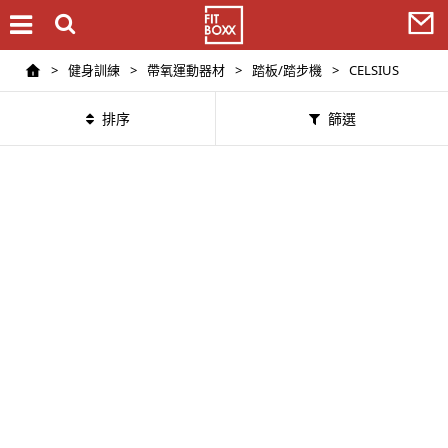
>
健身訓練
>
帶氧運動器材
>
踏板/踏步機
>
CELSIUS
排序
篩選