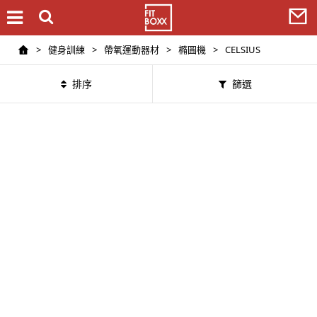
>
健身訓練
>
帶氧運動器材
>
橢圓機
>
CELSIUS
排序
篩選