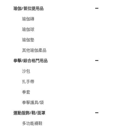
瑜伽/普拉提用品
瑜伽磚
瑜伽球
瑜伽墊
其他瑜伽產品
拳擊/綜合格鬥用品
沙包
扎手帶
拳套
拳擊護具/袋
運動服飾/鞋/面罩
多功能襪鞋