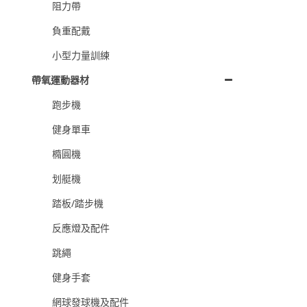
阻力帶
負重配戴
小型力量訓練
帶氧運動器材
跑步機
健身單車
橢圓機
划艇機
踏板/踏步機
反應燈及配件
跳繩
健身手套
網球發球機及配件