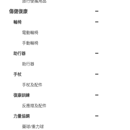
旅行便攜用品
傷健復康
輪椅
電動輪椅
手動輪椅
助行器
助行器
手杖
手杖及配件
復康訓練
反應燈及配件
力量協調
藥球/重力球