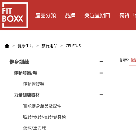
產品分類
品牌
哭泣星期四
筍貨「
>
健康生活
>
旅行用品
>
CELSIUS
排序:
默
健身訓練
運動服飾/鞋
運動恢復鞋
力量訓練器材
智能健身產品及配件
啞鈴/壺鈴/槓鈴/健身椅
藥球/重力球