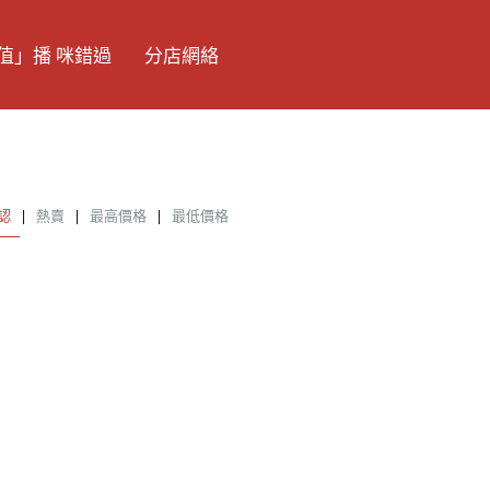
值」播 咪錯過
分店網絡
認
|
熱賣
|
最高價格
|
最低價格