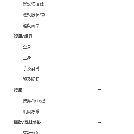
運動恢復鞋
運動服裝/袋
運動面罩
復康/護具
全身
上身
手及肩臂
腿及腳踝
按摩
按摩/筋膜槍
肌肉紓緩
運動/器材地墊
運動地墊