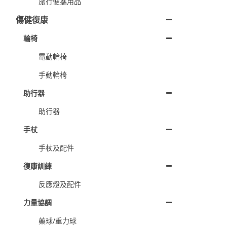
旅行便攜用品
傷健復康
輪椅
電動輪椅
手動輪椅
助行器
助行器
手杖
手杖及配件
復康訓練
反應燈及配件
力量協調
藥球/重力球