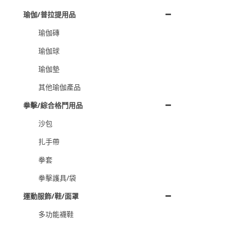
瑜伽/普拉提用品
瑜伽磚
瑜伽球
瑜伽墊
其他瑜伽產品
拳擊/綜合格鬥用品
沙包
扎手帶
拳套
拳擊護具/袋
運動服飾/鞋/面罩
多功能襪鞋