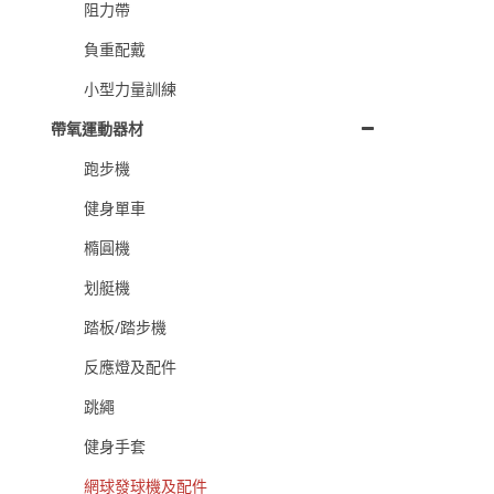
阻力帶
負重配戴
小型力量訓練
帶氧運動器材
跑步機
健身單車
橢圓機
划艇機
踏板/踏步機
反應燈及配件
跳繩
健身手套
網球發球機及配件