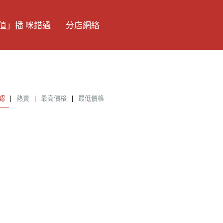
值」播 咪錯過
分店網絡
認
|
熱賣
|
最高價格
|
最低價格