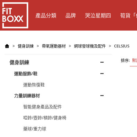
產品分類
品牌
哭泣星期四
筍貨「
>
健身訓練
>
帶氧運動器材
>
網球發球機及配件
>
CELSIUS
排序:
默
健身訓練
運動服飾/鞋
運動恢復鞋
力量訓練器材
智能健身產品及配件
啞鈴/壺鈴/槓鈴/健身椅
藥球/重力球