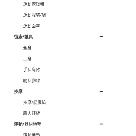
運動恢復鞋
運動服裝/袋
運動面罩
復康/護具
全身
上身
手及肩臂
腿及腳踝
按摩
按摩/筋膜槍
肌肉紓緩
運動/器材地墊
運動地墊