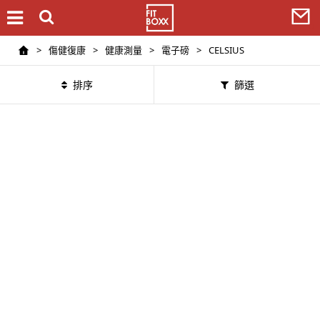
>
傷健復康
>
健康測量
>
電子磅
>
CELSIUS
排序
篩選