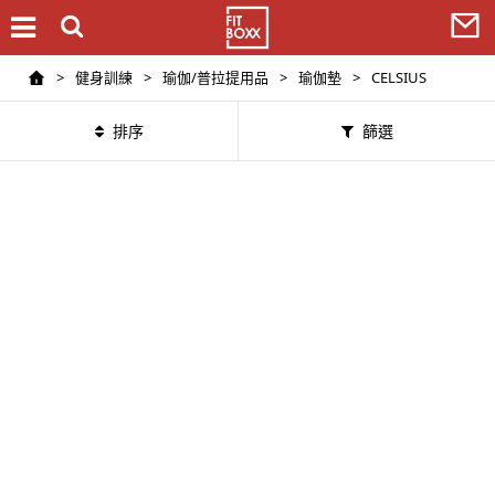
>
健身訓練
>
瑜伽/普拉提用品
>
瑜伽墊
>
CELSIUS
排序
篩選