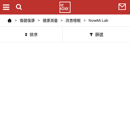
>
傷健復康
>
健康測量
>
改善睡眠
>
NowMi Lab
排序
篩選