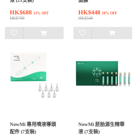
液 (21支裝)
面膜
HK$688
HK$448
13% OFF
18% OFF
HK$788
HK$548
NowMi 專用噴液導頭
NowMi 胚胎源生精華
配件 (7支裝)
液 (7支裝)