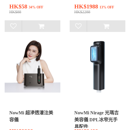
HK$58
HK$1988
34% OFF
13% OFF
HK$88
HK$2288
NowMi 超滲透灌注美
NowMi Nirage 光瑪吉
容儀
美容儀 DPL冰窄光手
具配件