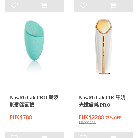
NowMi Lab PRO 聲波
NowMi Lab PIR 牛奶
脈動潔面機
光嫩膚儀 PRO
HK$788
HK$2288
75% OFF
HK$9288