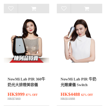
NowMi Lab PIR 360牛
NowMi Lab PIR 牛奶
奶光大排燈美容儀
光嫩膚儀 Switch
HK$999
HK$4488
87% OFF
62% OFF
HK$7460
HK$11888