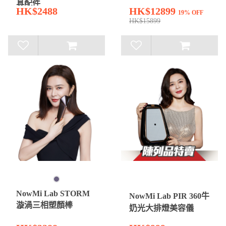
具配件
HK$2488
HK$12899
19% OFF
HK$15899
NowMi Lab STORM
NowMi Lab PIR 360牛
漩渦三相塑顏棒
奶光大排燈美容儀