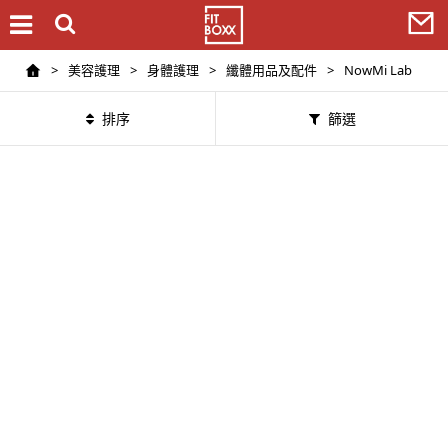
>
美容護理
>
身體護理
>
纖體用品及配件
>
NowMi Lab
排序
篩選