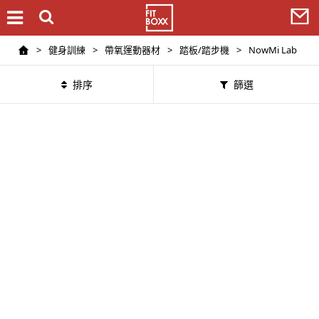
>
健身訓練
>
帶氧運動器材
>
踏板/踏步機
>
NowMi Lab
排序
篩選